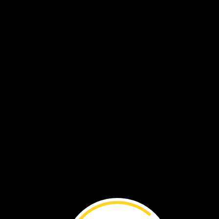
Todas
las
arañas
tienen
ocho
patas.
Todas
ellas
fabrican
seda.
seda