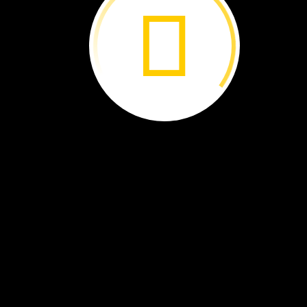
¿Cómo
vas
tú
a
la
escuela?