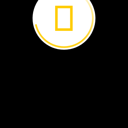
The
En