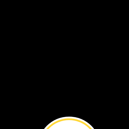
Explora
la
fau