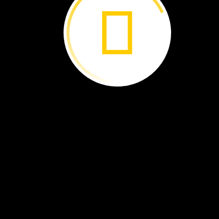
Arriba.
Abajo.
Las
libélulas
vuelan
por
todas
parte
Aprende
más
sobre
este
insecto.