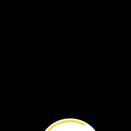
Molly
y
John
cultivan
plantas.
Las
frutas
crecen
en
los
árboles.
naranjas