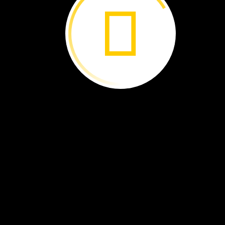
Félix
leyó
que
los
árboles
nos
ayudan.
Con
ese
gas,
los
árboles
fabrican
comida.
Los
árboles
guardan
el
gas
en
sus
cuerpos
de
madera.
Y
limpian
el
aire.