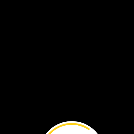
Félix
compartió
su
gran
idea.
Se
la
contó
a
sus
compañeros
de
escuela.
Y,
en
poco
tiempo,
plantaron
su
primer
árbol.
Crearon
un
grupo
llamado
Plant
for
the
Planet
(Planta
por
el
planeta).