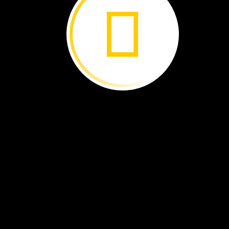
Después,
haz
el
relleno.
Mezcla
el
puré
de
papas,
la
hierbabuena
y
el
queso.