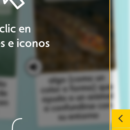
n
ue
mal
on
20