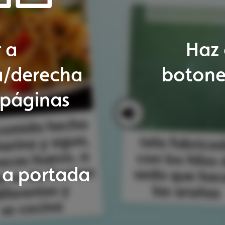
u
(como
algo
tela
fabricada
q
forma)
o
color
con
los
hilos
de
ani
un
a
ayuda
s
seda
que
hacen
c
confundirse
a
las
arañas
entorno
su
ágina
siguiente
ulos