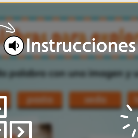
trucciones
on
una
imagen
y
un
significado.
seda
telaraña
Haz
clic
en
botones
e
iconos