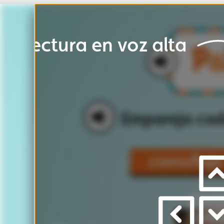
Lectura
en
voz
alta
Ins
Empareja
cada
palabra
c
camuflaje
pasta
Dar
a
izquierda
/
derecha