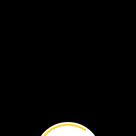
iempo
en
iudad.
í.