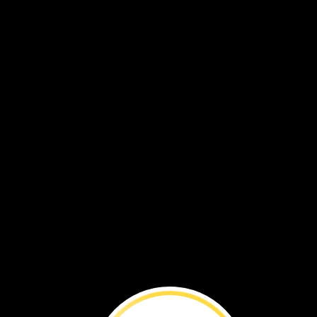
pico
herramientas
de
Nora
Utiliza
un
pico
para
excavar.
Y
también
cepillos
y
palas.