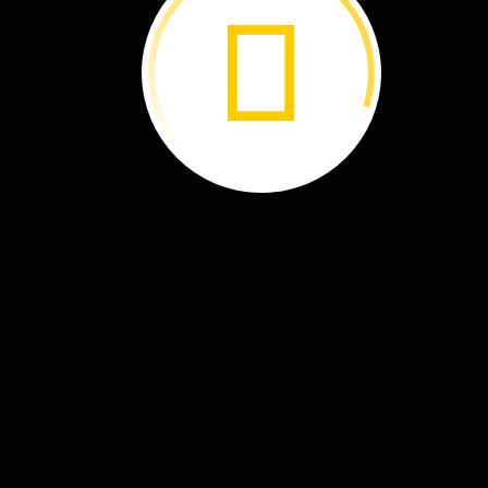
Trabaja
muy
despacio.