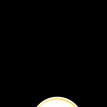
Marca
la
diferen
Este
es
Félix.