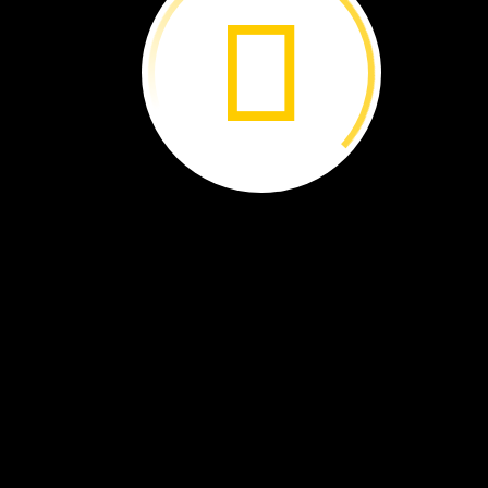
Ha
tenido
una
gran
idea.
Que
los
niños
planten
árboles
por
todo
el
mundo.