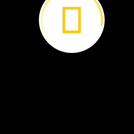
EcoArk
Construir
con
botellas
de
plástic
¿Qué
puedes
hacer
con
un
millón
y
medio
de
botellas
de
plástico?
¡Arthur
Huang
las
ha
usado
para
construir
un
edificio
de
nueve
pisos!
Lo
ha
llamado
EcoArk.
Es
un
edifici
muy
especial
en
Taiwán,
Asia.
El
EcoArk
es
elegante
y
moderno.