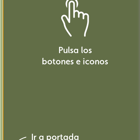
libélula
venado
del
mosca
Pulsa
los
botones
e
iconos
sírfido
libélula
Ir
a
portada