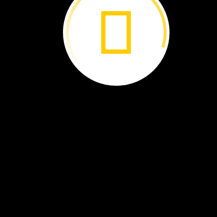
El
agua
líquida
fluye.
El
agua
que
bebes
es
líquida.