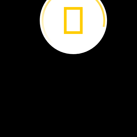
El
agua
no
para.
Fíjate
en
cómo
se
mueve
y
en
cómo
cambia.