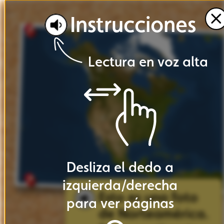
Instrucciones
Lectura
en
voz
alta
Desliza
el
dedo
a
izquierda
/
derecha
Esto
es
una
foto
para
ver
páginas
de
Norteamérica.