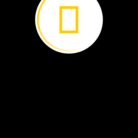
Muchos
animales
viven
y
trabajan
juntos
en
grupos.
Algunos
animales
están
mejor
juntos.