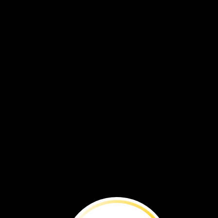
En
grupo,
las
jirafas
están
a
salvo.
Tienen
buena
vista.
Están
atentas
a
los
leones
y
otros
peligros.