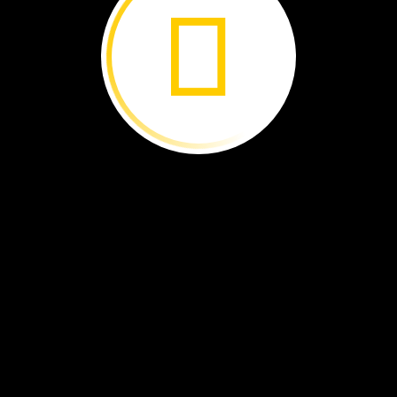
contra
ó.​
naturaleza.