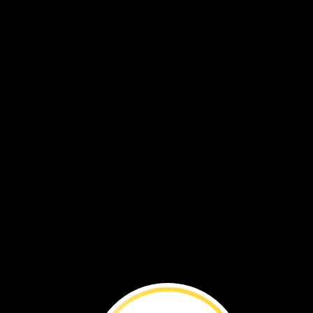
Explora
la
fa
Un
zorro
ártico
nace
en
primavera.
Tiene
el
pelaje
oscuro.
Su
pelaje
va
a
cambiar.