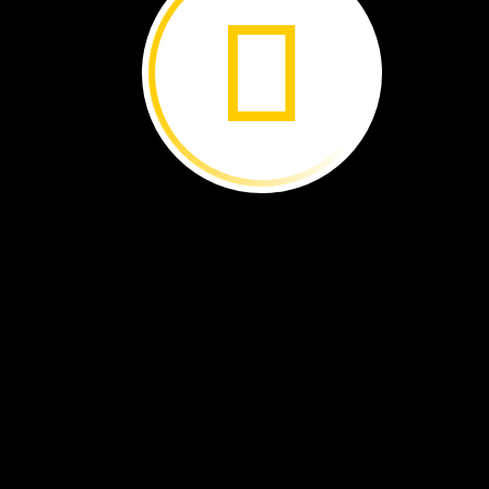
Baile
de
dragones ›
Bob,
el
flamenco ›