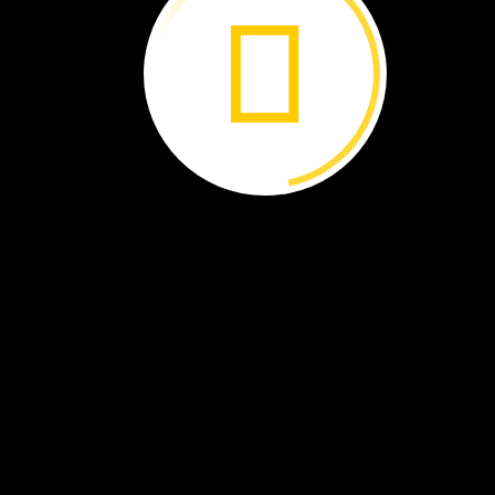
Este
fósil
se
convirtió
en
una
pieza
clave
en
la
búsqueda
de
Nizar
Ibrahim.
En
2006,
Nizar
Ibrahim
se
encontraba
en
una
pequeña
aldea
de
Marruecos.
Ibrahi
es
paleontólogo,
un
científico
que
estudia
fósiles.
Y
además
es
un
Explorador
de
National
Geographic.
Acaba
de
estar
recolectando
fósiles
en
el
Sahara,
no
lejos
de
la
aldea.
Estaba
a