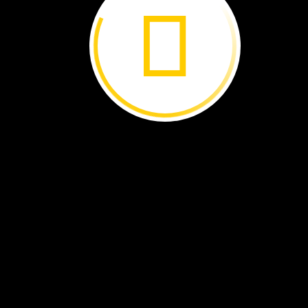
ser
descubiertos ›
En
busca
de
soluciones ›