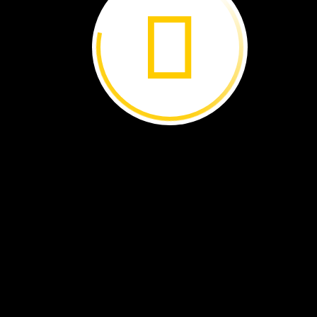
sin
querer.
Mar
Rojo
ÁFRICA