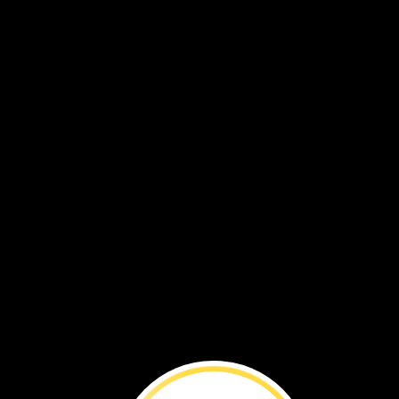
ANTES
DE
L
¿Ganará
el
diablo
de