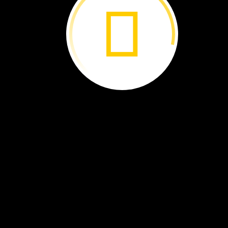
Tasmania
la
lucha
contra
su
enfermedad?
por
Brenna
Maloney