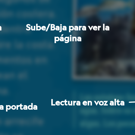
Las
estatuas
llevan
varios
años
bajo
el
Lectura
en
voz
alta
agua.
Sobre
su
superficie
crecen
corales
y
algas.
Los
peces
nadan
entre
ellos.
la
página
siguiente
s
n