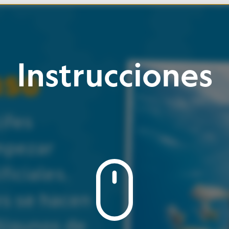
rucciones
.
Baja
para
ver
la
Haz
clic
en
botones
página
e
iconos
.