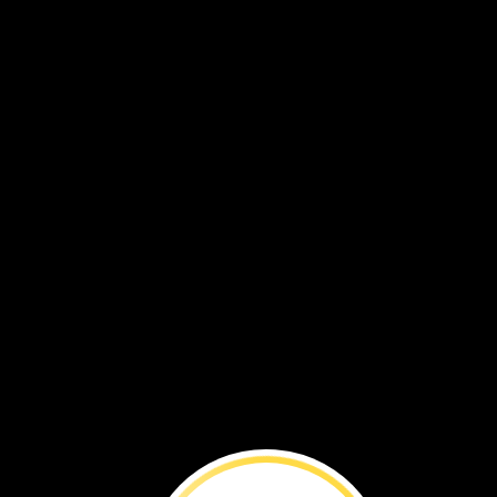
Ongeim'l
Tketau,
Isla
de
Eil
Malk,
Palau