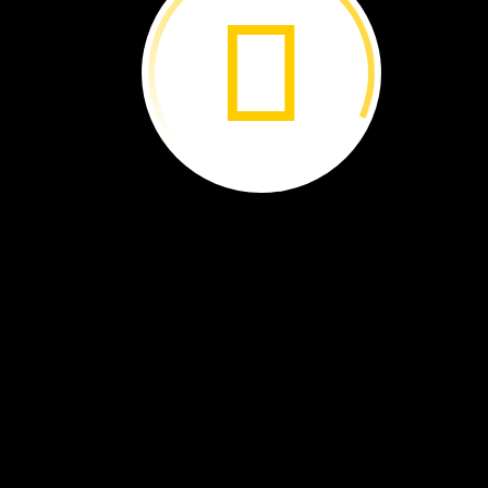
medusas
El
lago
de
las