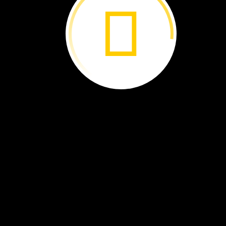
La
fauna
de
Terranova ›
Las
Cataratas
de
Iguazú ›