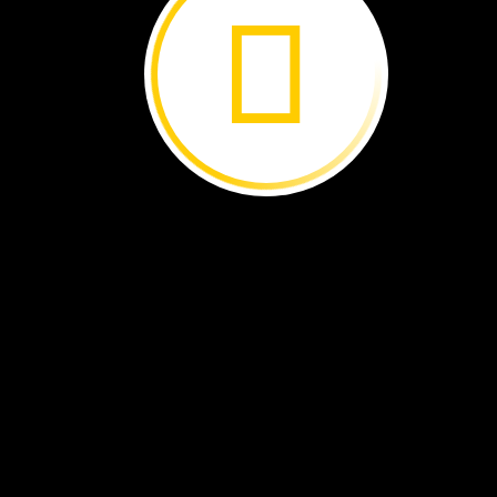
Marissa
Cuevas
Flores:
Una
lucha
por
el
agua
limpia ›
Nemonte
Nenquimo:
Analyn
Cabras:
Protectora
de
la
En
busca
de
Amazonia ›
escarabajos ›