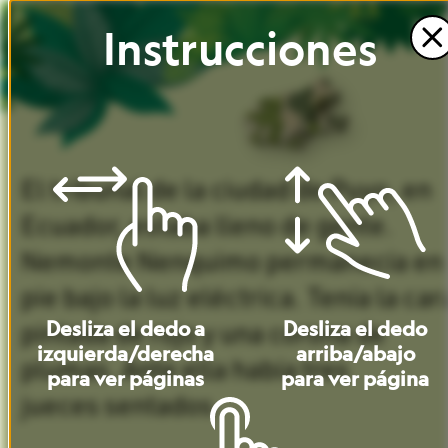
Instrucciones
El
tribunal
de
la
ciudad
de
Puyo,
en
Ecuador,
estaba
lleno
de
gente.
Nemonte
Nenquimo
permanecía
en
pie
bajo
la
luz
eléctrica.
Tenía
la
car
pintada
de
rojo
y
una
corona
de
Desliza
el
dedo
a
Desliza
el
dedo
izquierda
/
derecha
arriba
/
abajo
plumas.
Ante
ella
había
tres
para
ver
páginas
para
ver
página
jueces
sentados.