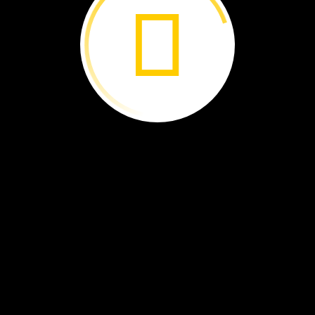
ro
disparatado ›
La maravilla
de
Iguazú ›