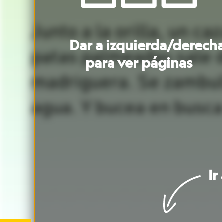
agua.
Y
bucea
en
busca
de
comida
Ir
a
portada
Ir
a
Ir
a
artículo