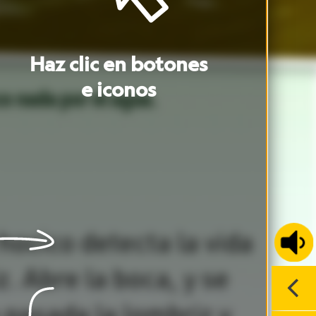
a
8
e