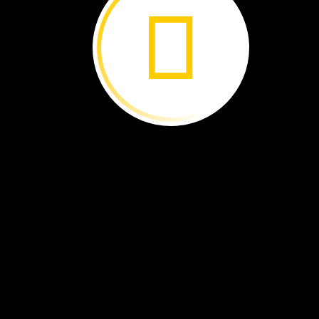
¡Qué
diablos! ›
¡Haz
del
mundo
un
lugar
mejor! ›