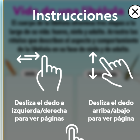
Instrucciones
El
cuerpo
de
la
libélula
atraviesa
tres
etapas
a
lo
largo
de
su
vida:
huevo,
ninfa
y
adulto.
Arrastra
los
rótulos
que
describen
el
aspecto
y
comportamiento
de
la
libélula
en
su
fase
de
ninfa
y
de
adulto.
ninfa
libélula
adulta
Desliza
el
dedo
a
Desliza
el
dedo
izquierda
/
derecha
arriba
/
abajo
para
ver
páginas
para
ver
página