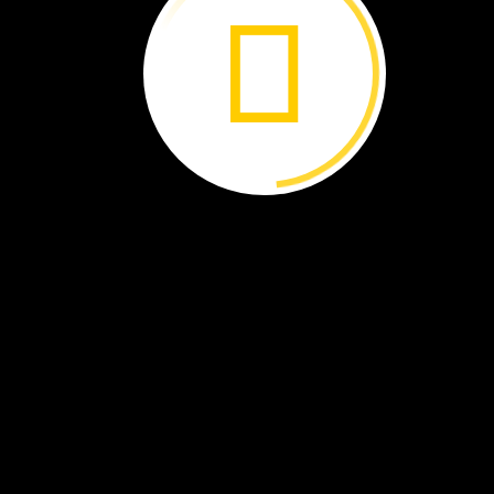
Este
fósil
dio
pistas
importantes
a
Ibrahim.
Nizar
Ibrahim
estaba
en
una
pequeña
aldea.
En
Marruecos.
Ibrahim
es
un
científico
que
estudia
fósiles.
Estos
viejos
huesos
pertenecieron
a
dinosaurios.
MARRUECOS