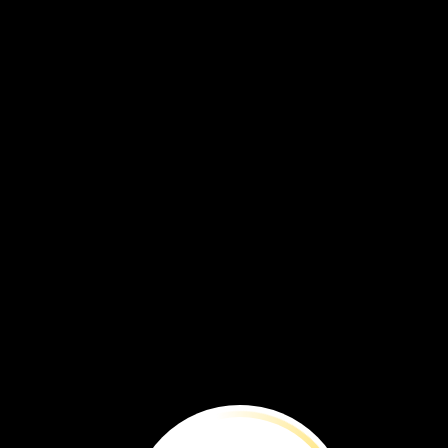
ANTES
DE
¿Rosados,
venenosos...
a
lunares?
Así
son
algunos
de
los
lagos
más
peculiares
de
la
Tierra.
Visitémoslos.