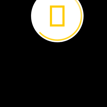
por
Beth
Geiger