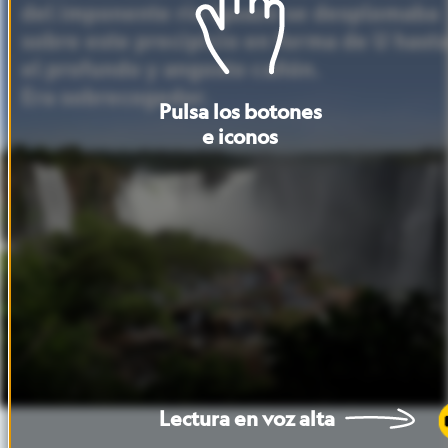
del
imponente
río
Iguazú
se
desplomaba
sobre
este
precipicio
en
forma
de
U
hast
el
profundo
y
angosto
cañón.
Era
sobrecogedor.
Pulsa
los
botones
e
iconos
Lectura
en
voz
alta