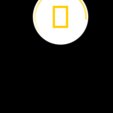
Marissa Cuevas
Flores:
Una
lucha
por
el
agua
limpia ›
Nemonte Nenquimo:
Analyn
Cabras:
Protectora
de
la
En
busca
de
Amazonia ›
escarabajos ›