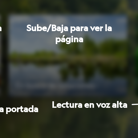
e
soluciones ›
Protectora de
la
Amazonia ›
Lectura
en
voz
alta
la
página
siguiente
s