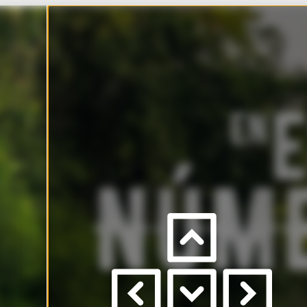
Inst
Dar
a
izquierda
/
derecha
Sube
/
para
ver
páginas