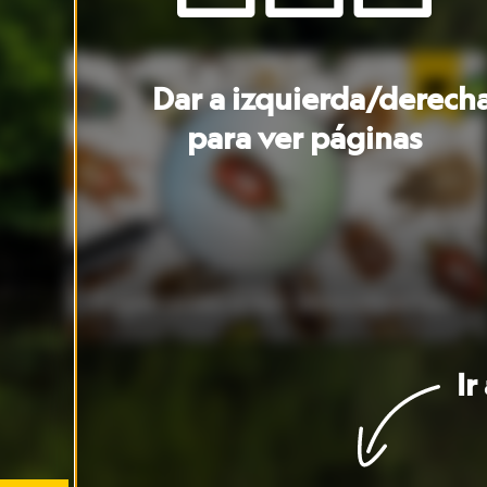
Esperando
a
ser
descubiertos ›
En busca
d
Ir
a
portada
Ir
a
Ir
a
artículo