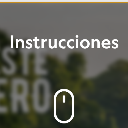
rucciones
Baja
para
ver
la
Haz
clic
en
botones
página
e
iconos