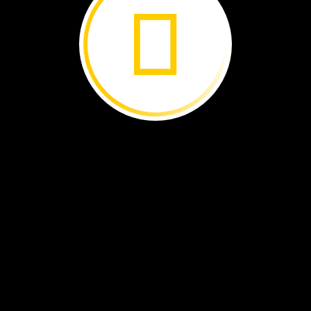
nsformadora ›
De
basura
a
tesoro ›