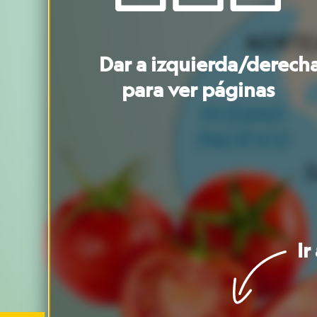
PACÍFICO
SURAMÉRICA
Ir
a
portada
A
Ir
a
Ir
a
artículo
Es
bien
sabido
qu
el
tomate
en
su
co
en
las
salsas
para
el
tomate
viene
de
Se
cree
que
los
to
Suramérica
y
que