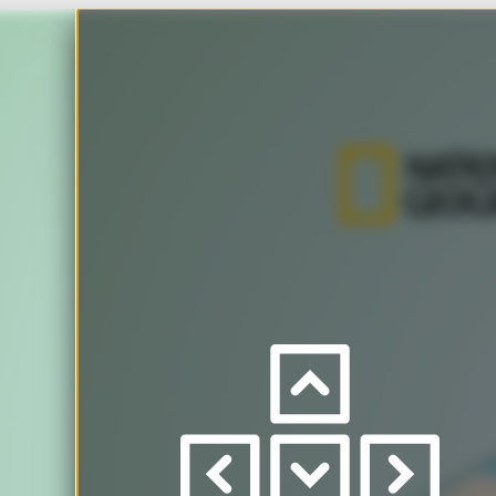
Inst
Cone
Italia
NORTEAMÉRICA
Dar
a
izquierda
/
derecha
Sube
/
para
ver
páginas
OCÉANO