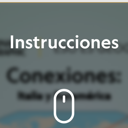
rucciones
xiones:
y
Suramérica
ITALIA
EUROPA
ASIA
Baja
para
ver
la
Haz
clic
en
botones
página
e
iconos
OCÉANO
ÁFRICA
PACÍFICO