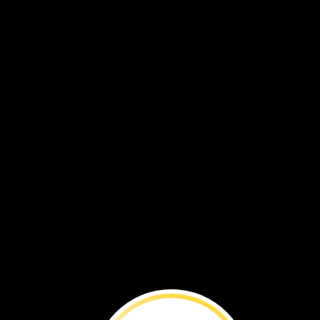
ANTES
DE
L
Sigue
la
odisea
de
un
científico
para
revelar
los
secretos
de
este
misterioso
dinosaurio.
Por
la
redacción
de
National
Geographic